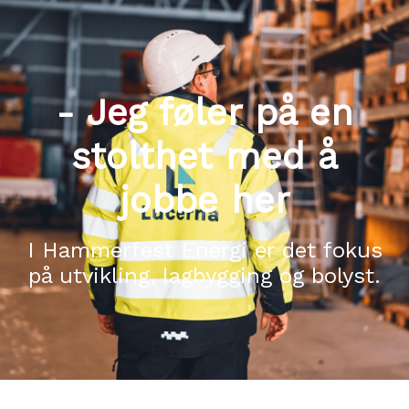
- Jeg føler på en
stolthet med å
jobbe her
I Hammerfest Energi er det fokus
på utvikling, lagbygging og bolyst.