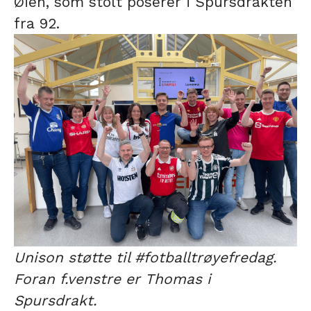
Øien, som stolt poserer i Spursdrakten
fra 92.
Unison støtte til #fotballtrøyefredag.
Foran f.venstre er Thomas i
Spursdrakt.